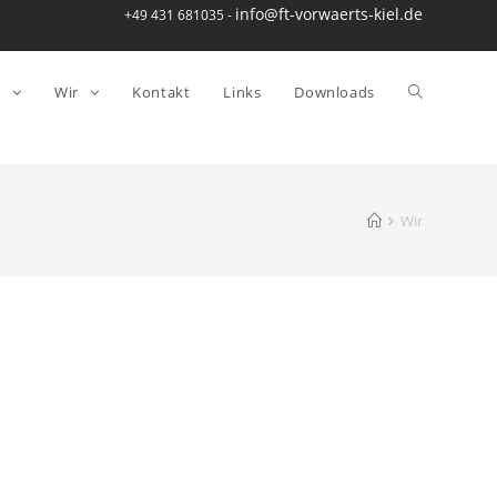
info@ft-vorwaerts-kiel.de
+49 431 681035 -
n
Wir
Kontakt
Links
Downloads
Wir