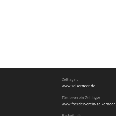
Zeltlager:
www.selkernoor.de
Förderverein Zeltlager:
www.foerderverein-selkernoor
Basketball: