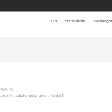
Start
Vereinsheim
Abteilunge
rfügung.
 unser Kontaktformular unter „Kontakt“